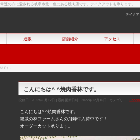
来常連の方に愛される岐阜市北一色にある焼肉店です。テイクアウトも承ります。
テイクア
通販
店舗紹介
アクセス
香林です。
こんにちは^ ^焼肉香林です。
投稿日 : 2022年6月12日
最終更新日時 : 2022年12月16日
カテゴリー :
Faceb
こんにちは^ ^焼肉香林です。
親戚の林ファームさんの飛騨牛入荷中です！
オーダーカット承ります。