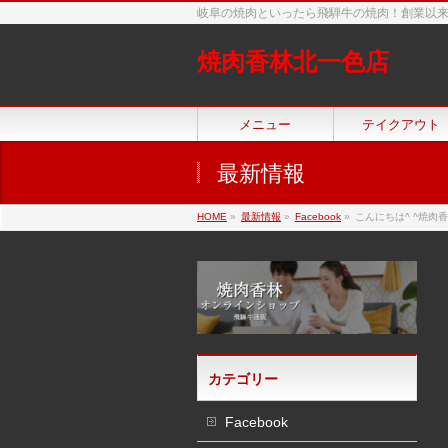
岐阜の焼肉といったら飛騨牛の焼肉！創業以
焼肉香林北一色店
メニュー
テイクアウト
最新情報
HOME
»
最新情報
»
Facebook
»
こんにちは^ ^焼肉
カテゴリー
Facebook