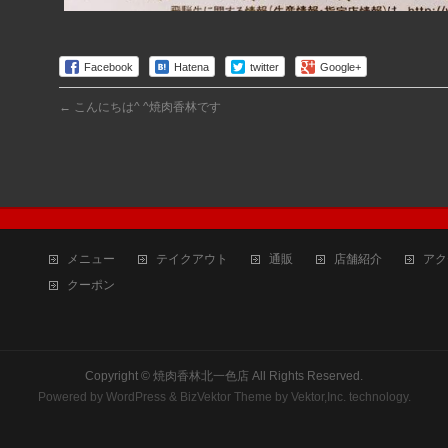
Facebook
Hatena
twitter
Google+
←
こんにちは^ ^焼肉香林です
メニュー
テイクアウト
通販
店舗紹介
アク
クーポン
Copyright ©
焼肉香林北一色店
All Rights Reserved.
Powered by
WordPress
&
BizVektor Theme
by
Vektor,Inc.
technology.