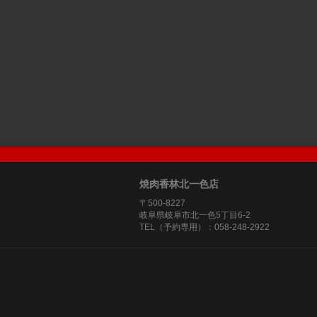
焼肉香林北一色店
〒500-8227
岐阜県岐阜市北一色5丁目6-2
TEL（予約専用）：058-248-2922