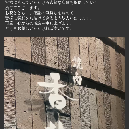
皆様に喜んでいただける素敵な店舗を提供していく
所存でございます。
お花とともに、感謝の気持ちを込めて
皆様に笑顔をお届けできるよう尽力いたします。
再度、心からの感謝を申し上げます。
どうぞお越しいただければ幸いです。
動
画
プ
レ
ー
ヤ
ー