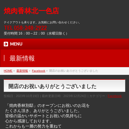
焼肉香林北一色店
テイクアウトも承ります。お気軽にお問い合わせください。
TEL
058-248-2922
受付時間 16：00～22：00（水曜日除く）
MENU
最新情報
HOME
»
最新情報
»
Facebook
»
開店のお祝いありがとうございました
開店のお祝いありがとうございました
投稿日 : 2023年10月19日
最終更新日時 : 2023年12月24日
カテゴリー :
Facebook
「焼肉香林別邸」のオープンにお祝いのお花を
たくさん頂き、ありがとうございました。
皆様の温かいサポートとお祝いの気持ちに
心から感謝しております。
これからも一層の努力を重ねて