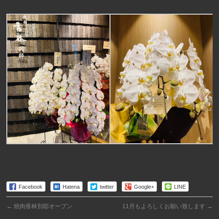
Facebook
Hatena
twitter
Google+
LINE
←
焼肉香林別邸オープン
11月もよろしくお願い致します
→