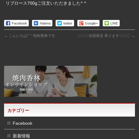
リブロース700gご注文いただきました^ ^
Facebook
Hatena
twitter
Google+
LINE
←
こんにちは^ ^ 焼肉香林です。
◇◇◇全国発送 承ります◇◇◇
→
カテゴリー
Facebook
新着情報