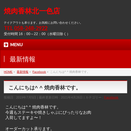
焼肉香林北一色店
テイクアウトも承ります。お気軽にお問い合わせください。
TEL
058-248-2922
受付時間 16：00～22：00（水曜日除く）
MENU
最新情報
HOME
»
最新情報
»
Facebook
»
こんにちは^ ^ 焼肉香林です。
こんにちは^ ^ 焼肉香林です。
投稿日 : 2019年7月5日
最終更新日時 : 2021年4月26日
カテゴリー :
Facebook
こんにちは^ ^ 焼肉香林です。
今週もステーキや焼きしゃぶにぴったりなお肉
入荷してますよ〜！
オーダーカット承ります。