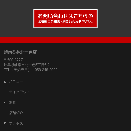
焼肉香林北一色店
〒500-8227
岐阜県岐阜市北一色5丁目6-2
TEL（予約専用）：058-248-2922
メニュー
テイクアウト
通販
店舗紹介
アクセス