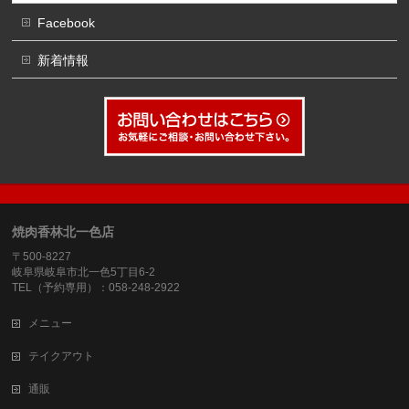
Facebook
新着情報
焼肉香林北一色店
〒500-8227
岐阜県岐阜市北一色5丁目6-2
TEL（予約専用）：058-248-2922
メニュー
テイクアウト
通販