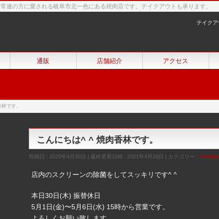
来常連の方に愛される岐阜市北一色にある焼肉店です。テイクアウトも承ります。
テイクア
通販
店舗紹介
アクセス
肉香林です。
こんにちは^ ^ 焼肉香林です。
投稿日 : 2020年4月30日
最終更新日時 : 2021年4月26日
カテゴリー :
Facebo
店内のスクリーンの除菌をしてスッキリです^ ^
本日30日(木) 振替休日
5月1日(金)〜5月6日(水) 15時から営業です。
よろしくお願い致します。