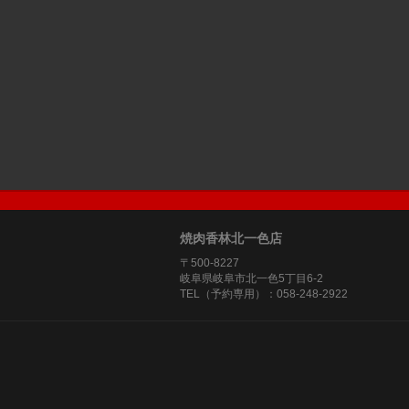
焼肉香林北一色店
〒500-8227
岐阜県岐阜市北一色5丁目6-2
TEL（予約専用）：058-248-2922