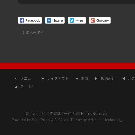
Facebook
Hatena
twitter
Google+
←
お知らせです
メニュー
テイクアウト
通販
店舗紹介
アク
クーポン
Copyright ©
焼肉香林北一色店
All Rights Reserved.
Powered by
WordPress
&
BizVektor Theme
by
Vektor,Inc.
technology.