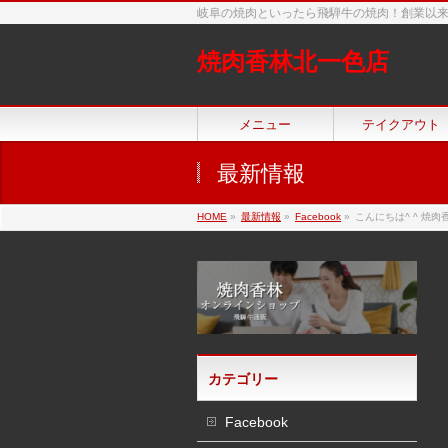
岐阜の焼肉といったら飛騨牛の焼肉！創業以
焼肉香林北一色店
メニュー
テイクアウト
最新情報
HOME
»
最新情報
»
Facebook
»
こんにちは^ ^ 焼
カテゴリー
Facebook