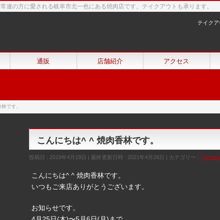
来常連の方に愛される岐阜市北一色にある焼肉店です。テイクアウトも承ります。
テイクア
通販
店舗紹介
アクセス
肉香林です。
こんにちは^ ^ 焼肉香林です。
投稿日 : 2019年4月19日
最終更新日時 : 2021年4月26日
カテゴリー :
Facebo
こんにちは^ ^ 焼肉香林です。
いつもご来店ありがとうございます。
お知らせです。
4月25日(木)〜5月6日(月)まで