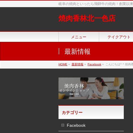
岐阜の焼肉といったら飛騨牛の焼肉！創業以
焼肉香林北一色店
メニュー
テイクアウト
最新情報
HOME
»
最新情報
»
Facebook
»
こんにちは^ ^ 焼
カテゴリー
Facebook