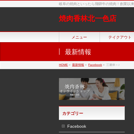
岐阜の焼肉といったら飛騨牛の焼肉！創業以
焼肉香林北一色店
メニュー
テイクアウト
最新情報
HOME
»
最新情報
»
Facebook
»
三連休～♪
カテゴリー
Facebook