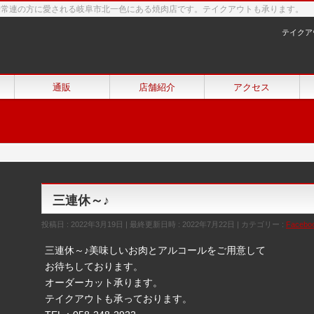
来常連の方に愛される岐阜市北一色にある焼肉店です。テイクアウトも承ります。
テイクア
通販
店舗紹介
アクセス
三連休～♪
投稿日 : 2022年3月19日
最終更新日時 : 2022年7月22日
カテゴリー :
Facebo
三連休～♪美味しいお肉とアルコールをご用意して
お待ちしております。
オーダーカット承ります。
テイクアウトも承っております。