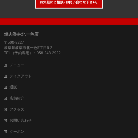
焼肉香林北一色店
〒500-8227
岐阜県岐阜市北一色5丁目6-2
TEL（予約専用）：058-248-2922
メニュー
テイクアウト
通販
店舗紹介
アクセス
お問い合わせ
クーポン