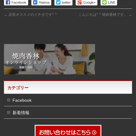
Facebook
Hatena
twitter
Google+
LINE
←
店長オススメのイチボです^ ^
こんにちは^ ^ 焼肉香林です。
→
カテゴリー
Facebook
新着情報