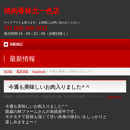
焼肉香林北一色店
テイクアウトも承ります。お気軽にお問い合わせください。
TEL
058-248-2922
受付時間 16：00～22：00（水曜日除く）
MENU
最新情報
HOME
»
最新情報
»
Facebook
»
今週も美味しいお肉入りました^ ^
今週も美味しいお肉入りました^ ^
投稿日 : 2019年10月20日
最終更新日時 : 2021年4月26日
カテゴリー :
Facebook
今週も美味しいお肉入りました^ ^
親戚の林ファームさんの未経産牛です。
モチモチで旨味も強くて甘い赤身の味わいをしっかりと
楽しめますよ〜！