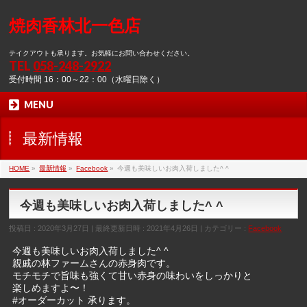
焼肉香林北一色店
テイクアウトも承ります。お気軽にお問い合わせください。
TEL
058-248-2922
受付時間 16：00～22：00（水曜日除く）
MENU
最新情報
HOME
»
最新情報
»
Facebook
»
今週も美味しいお肉入荷しました^ ^
今週も美味しいお肉入荷しました^ ^
投稿日 : 2020年3月27日
最終更新日時 : 2021年4月26日
カテゴリー :
Facebook
今週も美味しいお肉入荷しました^ ^
親戚の林ファームさんの赤身肉です。
モチモチで旨味も強くて甘い赤身の味わいをしっかりと
楽しめますよ〜！
#
オーダーカット
承ります。