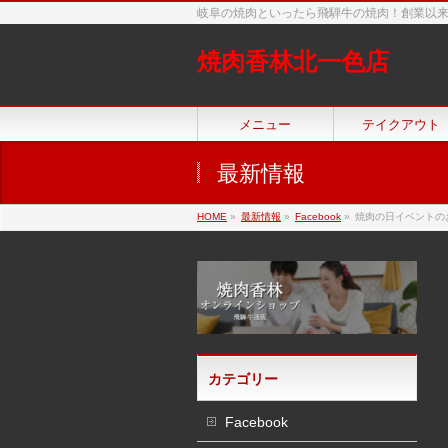
岐阜の焼肉といったら飛騨牛の焼肉！創業以
焼肉香林北一色店
メニュー
テイクアウト
最新情報
HOME
»
最新情報
»
Facebook
»
焼肉の日イベントの
カテゴリー
Facebook