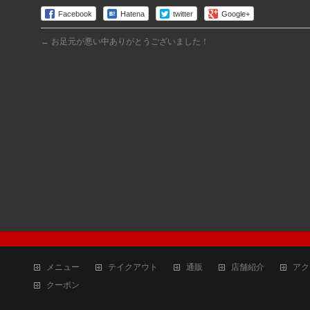
Facebook
Hatena
twitter
Google+
←
お足元が悪い中ありがとうございました！
メニュー
テイクアウト
通販
店舗紹介
アク
クーポン