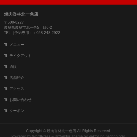
焼肉香林北一色店
〒500-8227
岐阜県岐阜市北一色5丁目6-2
TEL（予約専用）：058-248-2922
メニュー
テイクアウト
通販
店舗紹介
アクセス
お問い合わせ
クーポン
Copyright ©
焼肉香林北一色店
All Rights Reserved.
Powered by
WordPress
&
BizVektor Theme
by
Vektor,Inc.
technology.