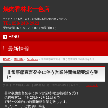
焼肉香林北一色店
テイクアウトも承ります。お気軽にお問い合わせください。
TEL
058-248-2922
受付時間 16：00～22：00（水曜日除く）
MENU
最新情報
HOME
»
最新情報
»
Facebook
»
非常事態宣言発令に伴う営業時間短縮要請を受け
非常事態宣言発令に伴う営業時間短縮要請を受
け
投稿日 : 2021年4月26日
最終更新日時 : 2021年5月3日
カテゴリー :
Facebook
非常事態宣言発令に伴う営業時間短縮要請を受け
焼肉香林は、4月26日〜5月11日まで
17時〜20時迄の時間短縮営業を致します。
※アルコールご提供19時迄