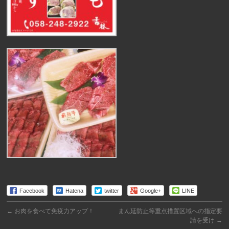
Facebook
Hatena
twitter
Google+
LINE
←
お肉を食べて免疫力アップ！
まん延防止等重点措置区域への指定要
請を受け
→