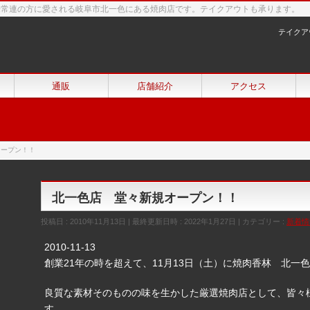
来常連の方に愛される岐阜市北一色にある焼肉店です。テイクアウトも承ります。
テイクア
通販
店舗紹介
アクセス
オープン！！
北一色店 堂々新規オープン！！
投稿日 : 2010年11月13日
最終更新日時 : 2022年1月27日
カテゴリー :
新着情
2010-11-13
創業21年の時を超えて、11月13日（土）に焼肉香林 北一
良質な素材そのものの味を生かした厳選焼肉店として、皆々
す。