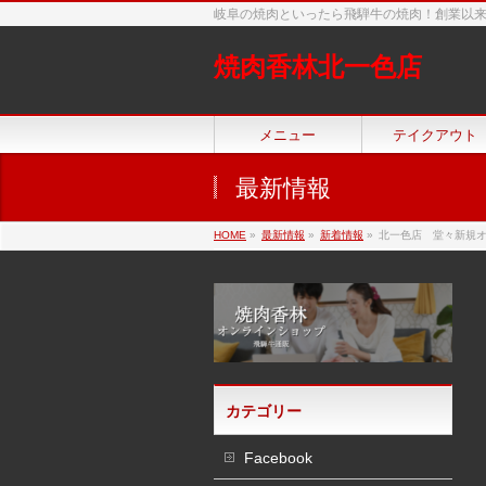
岐阜の焼肉といったら飛騨牛の焼肉！創業以
焼肉香林北一色店
メニュー
テイクアウト
最新情報
HOME
»
最新情報
»
新着情報
»
北一色店 堂々新規
カテゴリー
Facebook